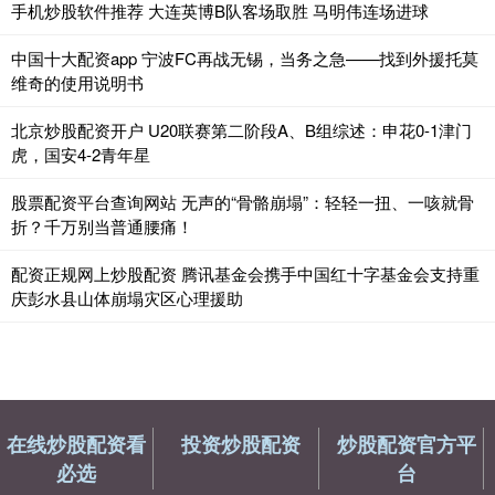
手机炒股软件推荐 大连英博B队客场取胜 马明伟连场进球
中国十大配资app 宁波FC再战无锡，当务之急——找到外援托莫
维奇的使用说明书
北京炒股配资开户 U20联赛第二阶段A、B组综述：申花0-1津门
虎，国安4-2青年星
股票配资平台查询网站 无声的“骨骼崩塌”：轻轻一扭、一咳就骨
折？千万别当普通腰痛！
配资正规网上炒股配资 腾讯基金会携手中国红十字基金会支持重
庆彭水县山体崩塌灾区心理援助
在线炒股配资看
投资炒股配资
炒股配资官方平
必选
台