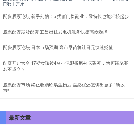
已数十万片
配资股票论坛 新手别怕！5 类低门槛副业，零特长也能轻松起步
股票配资期货配资 宜昌出租发电机服务快捷高效选择
配资股票论坛 日本市场预期 高市早苗将让日元快速贬值
配资开户大全 17岁女孩被4名小混混折磨41天致死，为何谋杀罪
名不成立？
股票配资市场 终止收购欧易生物后 嘉必优还需讲出更多 “新故
事”
最新文章