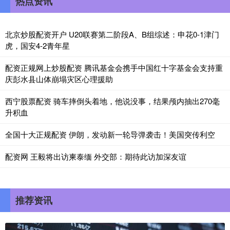
热点资讯
北京炒股配资开户 U20联赛第二阶段A、B组综述：申花0-1津门
虎，国安4-2青年星
配资正规网上炒股配资 腾讯基金会携手中国红十字基金会支持重
庆彭水县山体崩塌灾区心理援助
西宁股票配资 骑车摔倒头着地，他说没事，结果颅内抽出270毫
升积血
全国十大正规配资 伊朗，发动新一轮导弹袭击！美国突传利空
配资网 王毅将出访柬泰缅 外交部：期待此访加深友谊
推荐资讯