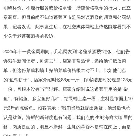
明码标价、不履行服务或价格承诺，涉嫌价格欺诈的行为，已立
案调查。但目前尚不知道蓬莱区市监局对该酒楼的调查和处罚结
果，记者发现，此事发生后，在社交媒体网站上依然能够看到不
少关于老蓬莱酒楼的投诉。
2025年十一黄金周期间，几名网友到“老蓬莱酒楼”吃饭，他们告
诉紫牛新闻记者，刚进去时，店家非常热情，递给他们纸质菜
单，但这份菜单和墙上贴的菜单价格根本对不上。比如他们点
的“鱼锅饼子”，店家介绍时说88元一斤，顾客结账时发现是128元
一份，且根本没有当面过秤。店家介绍时说这道菜里用的是“杂
鱼”，有鲳鱼、多宝鱼好几种，结果端上桌一看，主料是市面上10
元3斤的冻鲅鱼。顾客表示：“我们当场就提出质疑，他最后也承
认是鲅鱼。海鲜的新鲜度也有问题，我们点的‘生蚝海鲜大咖’里的
虾，肉质是面的，明显不新鲜。生蚝的蒜蓉不是铺在肉上，而是
浇在壳上。”