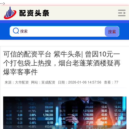
-->
搜索
可信的配资平台 紫牛头条| 曾因10元一
个打包袋上热搜，烟台老蓬莱酒楼疑再
爆宰客事件
来源：大华配资
网站：富成配资
日期：2026-01-06 14:57:56
查看：77