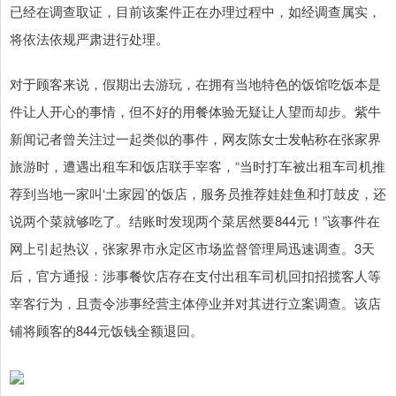
已经在调查取证，目前该案件正在办理过程中，如经调查属实，
将依法依规严肃进行处理。
对于顾客来说，假期出去游玩，在拥有当地特色的饭馆吃饭本是
件让人开心的事情，但不好的用餐体验无疑让人望而却步。紫牛
新闻记者曾关注过一起类似的事件，网友陈女士发帖称在张家界
旅游时，遭遇出租车和饭店联手宰客，“当时打车被出租车司机推
荐到当地一家叫‘土家园’的饭店，服务员推荐娃娃鱼和打鼓皮，还
说两个菜就够吃了。结账时发现两个菜居然要844元！”该事件在
网上引起热议，张家界市永定区市场监督管理局迅速调查。3天
后，官方通报：涉事餐饮店存在支付出租车司机回扣招揽客人等
宰客行为，且责令涉事经营主体停业并对其进行立案调查。该店
铺将顾客的844元饭钱全额退回。