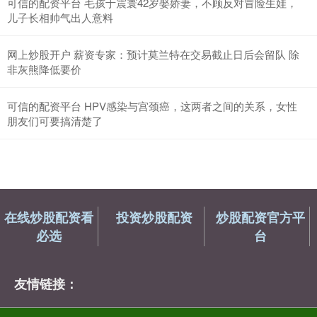
可信的配资平台 毛孩于震寰42岁娶娇妻，不顾反对冒险生娃，
儿子长相帅气出人意料
网上炒股开户 薪资专家：预计莫兰特在交易截止日后会留队 除
非灰熊降低要价
可信的配资平台 HPV感染与宫颈癌，这两者之间的关系，女性
朋友们可要搞清楚了
在线炒股配资看
投资炒股配资
炒股配资官方平
必选
台
友情链接：