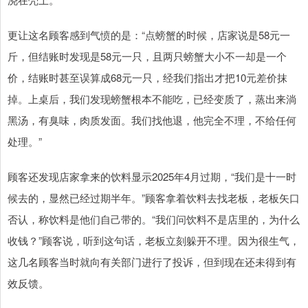
更让这名顾客感到气愤的是：“点螃蟹的时候，店家说是58元一
斤，但结账时发现是58元一只，且两只螃蟹大小不一却是一个
价，结账时甚至误算成68元一只，经我们指出才把10元差价抹
掉。上桌后，我们发现螃蟹根本不能吃，已经变质了，蒸出来淌
黑汤，有臭味，肉质发面。我们找他退，他完全不理，不给任何
处理。”
顾客还发现店家拿来的饮料显示2025年4月过期，“我们是十一时
候去的，显然已经过期半年。”顾客拿着饮料去找老板，老板矢口
否认，称饮料是他们自己带的。“我们问饮料不是店里的，为什么
收钱？”顾客说，听到这句话，老板立刻躲开不理。因为很生气，
这几名顾客当时就向有关部门进行了投诉，但到现在还未得到有
效反馈。