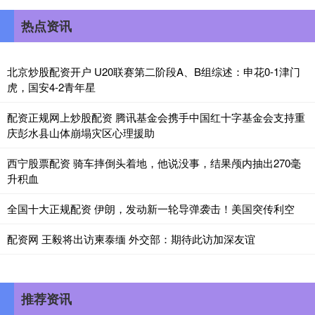
热点资讯
北京炒股配资开户 U20联赛第二阶段A、B组综述：申花0-1津门
虎，国安4-2青年星
配资正规网上炒股配资 腾讯基金会携手中国红十字基金会支持重
庆彭水县山体崩塌灾区心理援助
西宁股票配资 骑车摔倒头着地，他说没事，结果颅内抽出270毫
升积血
全国十大正规配资 伊朗，发动新一轮导弹袭击！美国突传利空
配资网 王毅将出访柬泰缅 外交部：期待此访加深友谊
推荐资讯