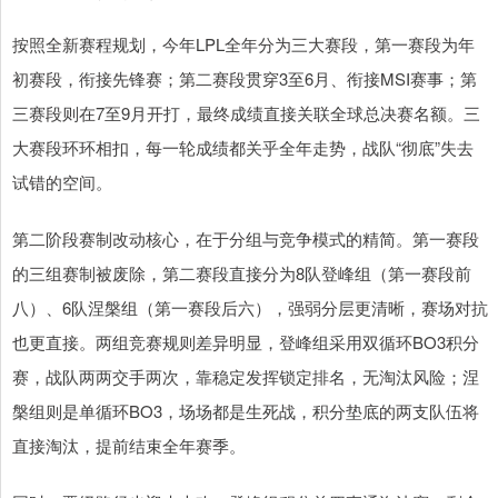
按照全新赛程规划，今年LPL全年分为三大赛段，第一赛段为年
初赛段，衔接先锋赛；第二赛段贯穿3至6月、衔接MSI赛事；第
三赛段则在7至9月开打，最终成绩直接关联全球总决赛名额。三
大赛段环环相扣，每一轮成绩都关乎全年走势，战队“彻底”失去
试错的空间。
第二阶段赛制改动核心，在于分组与竞争模式的精简。第一赛段
的三组赛制被废除，第二赛段直接分为8队登峰组（第一赛段前
八）、6队涅槃组（第一赛段后六），强弱分层更清晰，赛场对抗
也更直接。两组竞赛规则差异明显，登峰组采用双循环BO3积分
赛，战队两两交手两次，靠稳定发挥锁定排名，无淘汰风险；涅
槃组则是单循环BO3，场场都是生死战，积分垫底的两支队伍将
直接淘汰，提前结束全年赛季。