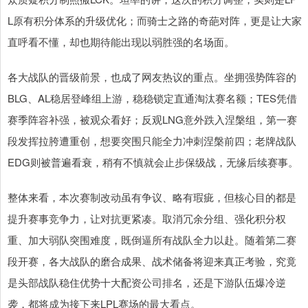
L原有积分体系的升级优化；而骑士之路的奇葩对阵，更是让大家
直呼看不懂，却也期待能出现以弱胜强的名场面。
各大战队的晋级前景，也成了网友热议的重点。坐拥强势阵容的
BLG、AL稳居登峰组上游，稳稳锁定直通淘汰赛名额；TES凭借
赛季阵容补强，被观众看好；反观LNG意外跌入涅槃组，第一赛
段发挥拉胯遭重创，想要突围只能全力冲刺涅槃前四；老牌战队
EDG则被普遍看衰，稍有不慎就会止步保级战，无缘后续赛事。
整体来看，本次赛制改动虽有争议、略有瑕疵，但核心目的都是
提升赛事竞争力，让对抗更紧凑。取消冗余分组、强化积分权
重、加大弱队突围难度，既倒逼所有战队全力以赴。随着第二赛
段开赛，各大战队的磨合成果、战术储备将迎来真正考验，究竟
是头部战队稳住优势十大配资公司排名，还是下游队伍爆冷逆
袭，都将成为接下来LPL赛场的最大看点。