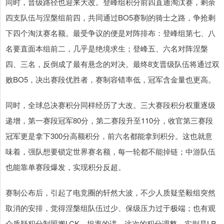
同时，晋级路径也迎来大改。登峰组积分前四直通淘汰赛，剩余
四支队伍与涅槃组前四，共同通过BO5赛制的骑士之路，争抢剩
下四个淘汰赛名额。最受争议的便是对阵排布：登峰组第七、八
名要直面本组前二，几乎是绝境求生；登峰五、六名对阵涅槃
四、三名，反倒成了最有悬念的对决。最终8支晋级队伍将通过双
败BO5，决出赛段优胜者，赛制容错率低，冠军含金量也更高。
同时，全球总决赛积分同样经历了大改。三大赛段积分权重逐级
递增，第一赛段冠军80分，第二赛段升至110分，收官第三赛段
冠军更是拿下300分高额积分，前六名都能拿到积分。这也就意
味着，强队想要锁定世界赛名额，每一轮都不能掉链；中游队伍
也能靠单赛段爆发，实现积分反超。
赛制公布后，引起了电竞圈的轩然大波，不少人质疑坚毅组突然
取消的安排，觉得涅槃组队伍过少、保级压力过于极端；也有观
众质疑积分制照搬LCK。坦率的讲，这次的积分调整，实则是LP