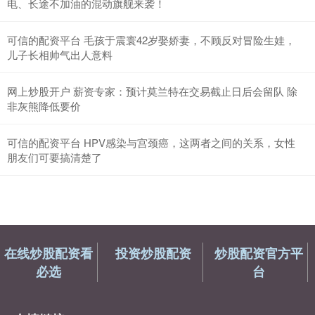
电、长途不加油的混动旗舰来袭！
可信的配资平台 毛孩于震寰42岁娶娇妻，不顾反对冒险生娃，
儿子长相帅气出人意料
网上炒股开户 薪资专家：预计莫兰特在交易截止日后会留队 除
非灰熊降低要价
可信的配资平台 HPV感染与宫颈癌，这两者之间的关系，女性
朋友们可要搞清楚了
在线炒股配资看
投资炒股配资
炒股配资官方平
必选
台